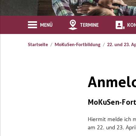
MENÜ
TERMINE
KO
Startseite
MoKuSen-Fortbildung
22. und 23. A
Anmel
MoKuSen-Fort
Hiermit melde ich m
am 22. und 23. Apri